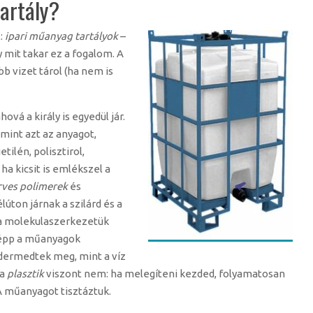
artály?
:
ipari műanyag tartályok
–
y mit takar ez a fogalom. A
b vizet tárol (ha nem is
hová a király is egyedül jár.
mint azt az anyagot,
tilén, polisztirol,
ha kicsit is emlékszel a
rves polimerek
és
lúton járnak a szilárd és a
 a molekulaszerkezetük
képp a műanyagok
dermedtek meg, mint a víz
 a
plasztik
viszont nem: ha melegíteni kezded, folyamatosan
A műanyagot tisztáztuk.