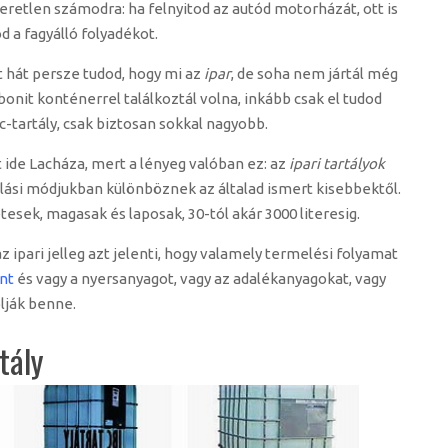
retlen számodra: ha felnyitod az autód motorházát, ott is
d a fagyálló folyadékot.
 hát persze tudod, hogy mi az
ipar
, de soha nem jártál még
onit konténerrel találkoztál volna, inkább csak el tudod
c-tartály, csak biztosan sokkal nagyobb.
t ide Lacháza, mert a lényeg valóban ez: az
ipari tartályok
lási módjukban különböznek az általad ismert kisebbektől.
esek, magasak és laposak, 30-tól akár 3000 literesig.
az ipari jelleg azt jelenti, hogy valamely termelési folyamat
nt
és vagy a nyersanyagot, vagy az adalékanyagokat, vagy
lják benne.
tály