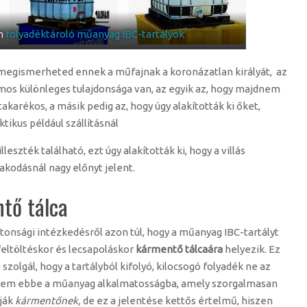
án
folyadéktároló műanyag IBC-tartályok
egismerheted ennek a műfajnak a koronázatlan királyát, az
mos különleges tulajdonsága van, az egyik az, hogy majdnem
takarékos, a másik pedig az, hogy úgy alakították ki őket,
tikus például szállításnál
illeszték található, ezt úgy alakították ki, hogy a villás
akodásnál nagy előnyt jelent.
tő tálca
nsági intézkedésről azon túl, hogy a műanyag IBC-tartályt
feltöltéskor és lecsapoláskor
kármentő tálcaára
helyezik. Ez
szolgál, hogy a tartályból kifolyó, kilocsogó folyadék ne az
anem ebbe a műanyag alkalmatosságba, amely szorgalmasan
vják
kármentőnek,
de ez a jelentése kettős értelmű, hiszen