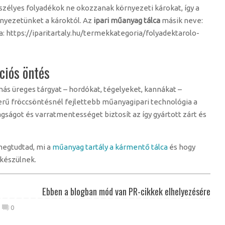
 veszélyes folyadékok ne okozzanak környezeti károkat, így a
rnyezetünket a károktól. Az
ipari műanyag tálca
másik neve:
sa: https://iparitartaly.hu/termekkategoria/folyadektarolo-
ciós öntés
ás üreges tárgyat – hordókat, tégelyeket, kannákat –
erű fröccsöntésnél fejlettebb műanyagipari technológia a
gságot és varratmentességet biztosít az így gyártott zárt és
megtudtad, mi a
műanyag tartály a kármentő tálca
és hogy
l készülnek.
Ebben a blogban mód van PR-cikkek elhelyezésére
0