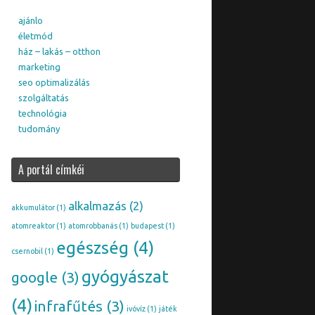
ajánlo
életmód
ház – lakás – otthon
marketing
seo optimalizálás
szolgáltatás
technológia
tudomány
A portál címkéi
alkalmazás
(2)
akkumulátor
(1)
atomreaktor
(1)
atomrobbanás
(1)
budapest
(1)
egészség
(4)
csernobil
(1)
gyógyászat
google
(3)
(4)
infrafűtés
(3)
ivóvíz
(1)
játék