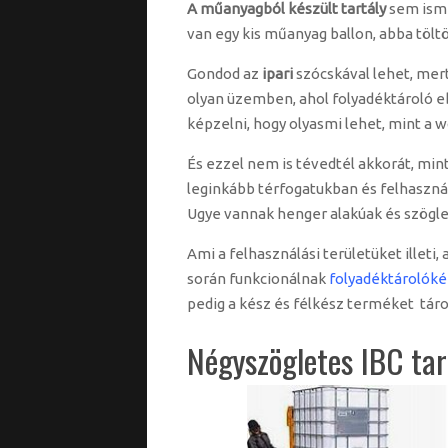
A műanyagból készült tartály
sem isme
van egy kis műanyag ballon, abba töltö
Gondod az
ipari
szócskával lehet, mert
olyan üzemben, ahol folyadéktároló eb
képzelni, hogy olyasmi lehet, mint a w
És ezzel nem is tévedtél akkorát, min
leginkább térfogatukban és felhaszná
Ugye vannak henger alakúak és szöglet
Ami a felhasználási területüket illeti, 
során funkcionálnak
folyadéktárolóké
pedig a kész és félkész terméket táro
Négyszögletes IBC tar