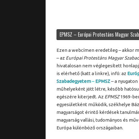
EPMSZ – Európai Protestáns Magyar Sza
Ezen a webcímen eredetileg – akkor 
– az
Európai Protestáns Magyar Szab
hivatalosan nem véglegesített honla
is elérhető (katt a linkre), infó: az
Európ
Szabadegyetem
–
EPMSZ
– a nyugaton
műhelyeként jött létre, később hatósu
egészére kiterjedt. Az
EPMSZ
1969-ben 
egyesületként működik, székhelye Báz
magyarságot érintő kérdések tanulmány
magyarság vallási, tudományos és műv
Európa különböző országaiban.