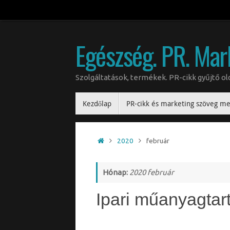
Egészség. PR. Mar
Szolgáltatások, termékek. PR-cikk gyűjtő 
Kezdőlap
PR-cikk és marketing szöveg me
2020
február
Hónap:
2020 február
Ipari műanyagtar