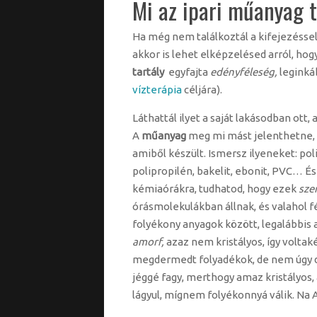
Mi az ipari műanyag t
Ha még nem találkoztál a kifejezéssel
akkor is lehet elképzelésed arról, hog
tartály
egyfajta
edényféleség,
leginkáb
vízterápia
céljára).
Láthattál ilyet a saját lakásodban ott, a
A
műanyag
meg mi mást jelenthetne, 
amiből készült. Ismersz ilyeneket: polie
polipropilén, bakelit, ebonit, PVC… És 
kémiaórákra, tudhatod, hogy ezek
sze
órásmolekulákban állnak, és valahol fé
folyékony anyagok között, legalábbis
amorf,
azaz nem kristályos, így volta
megdermedt folyadékok, de nem úgy 
jéggé fagy, merthogy amaz kristályos,
lágyul, mígnem folyékonnyá válik. Na 