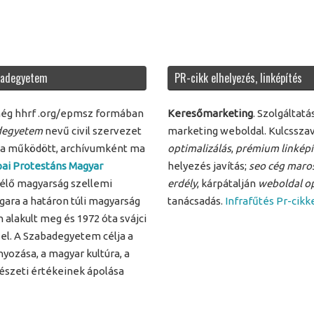
badegyetem
PR-cikk elhelyezés, linképítés
még hhrf .org/epmsz formában
Keresőmarketing
. Szolgáltat
adegyetem
nevű civil szervezet
marketing weboldal. Kulcssza
pja működött, archívumként ma
optimalizálás
,
prémium linképí
ai Protestáns Magyar
helyezés javítás;
seo cég maro
 élő magyarság szellemi
erdély
, kárpátalján
weboldal op
gara a határon túli magyarság
tanácsadás.
Infrafűtés Pr-cikk
alakult meg és 1972 óta svájci
el. A Szabadegyetem célja a
ozása, a magyar kultúra, a
észeti értékeinek ápolása