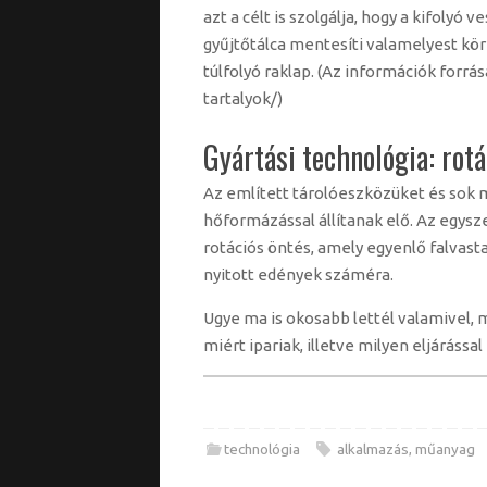
azt a célt is szolgálja, hogy a kifolyó
gyűjtőtálca mentesíti valamelyest kö
túlfolyó raklap. (Az információk forrá
tartalyok/)
Gyártási technológia: rotá
Az említett tárolóeszközüket és sok m
hőformázással állítanak elő. Az egysz
rotációs öntés, amely egyenlő falvasta
nyitott edények száméra.
Ugye ma is okosabb lettél valamivel, 
miért ipariak, illetve milyen eljárássa
technológia
alkalmazás
,
műanyag