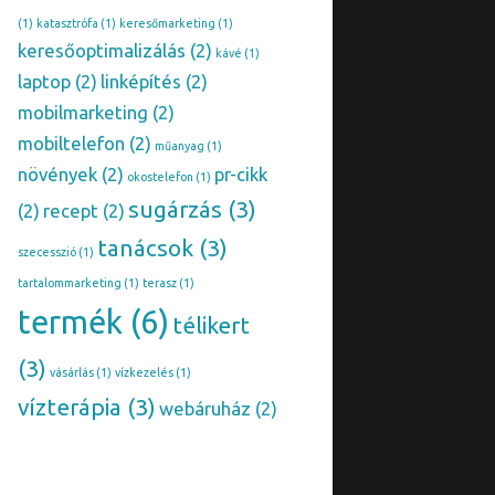
(1)
katasztrófa
(1)
keresőmarketing
(1)
keresőoptimalizálás
(2)
kávé
(1)
laptop
(2)
linképítés
(2)
mobilmarketing
(2)
mobiltelefon
(2)
műanyag
(1)
növények
(2)
pr-cikk
okostelefon
(1)
sugárzás
(3)
(2)
recept
(2)
tanácsok
(3)
szecesszió
(1)
tartalommarketing
(1)
terasz
(1)
termék
(6)
télikert
(3)
vásárlás
(1)
vízkezelés
(1)
vízterápia
(3)
webáruház
(2)