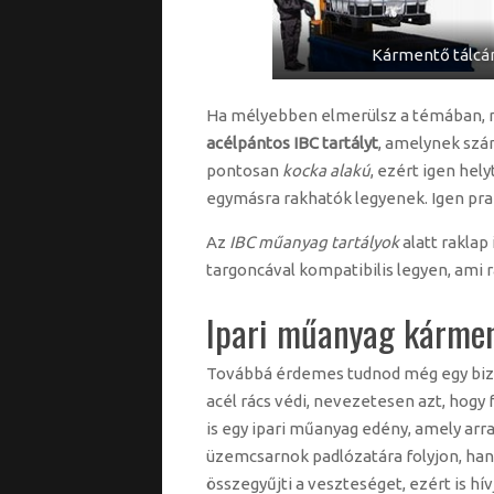
Kármentő tálc
Ha mélyebben elmerülsz a témában, m
acélpántos IBC tartályt
, amelynek szá
pontosan
kocka alakú
, ezért igen hely
egymásra rakhatók legyenek. Igen prak
Az
IBC műanyag tartályok
alatt raklap 
targoncával kompatibilis legyen, ami r
Ipari műanyag kármen
Továbbá érdemes tudnod még egy bizto
acél rács védi, nevezetesen azt, hogy 
is egy ipari műanyag edény, amely arra 
üzemcsarnok padlózatára folyjon, h
összegyűjti a veszteséget, ezért is hí