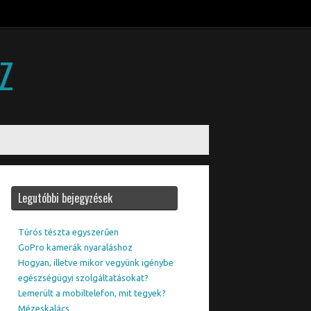
SZ
Legutóbbi bejegyzések
Túrós tészta egyszerűen
GoPro kamerák nyaraláshoz
Hogyan, illetve mikor vegyünk igénybe
egészségügyi szolgáltatásokat?
Lemerült a mobiltelefon, mit tegyek?
Mézeskalács