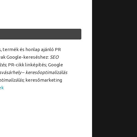
ás, termék és honlap ajánló PR
vak Google-kereséshez:
SEO
tés
; PR-cikk linképítés; Google
svásárhely
–
keresőoptimalizálás
timalizálás
; keresőmarketing
ek