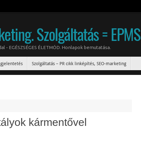
keting. Szolgáltatás = EPM
oldal - EGÉSZSÉGES ÉLETMÓD. Honlapok bemutatása.
gjelentetés
Szolgáltatás – PR cikk linképítés, SEO-marketing
tályok kármentővel