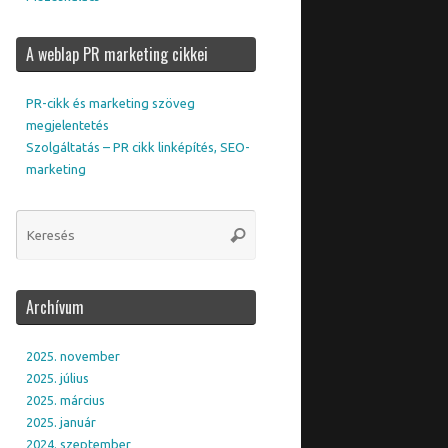
A weblap PR marketing cikkei
PR-cikk és marketing szöveg
megjelentetés
Szolgáltatás – PR cikk linképítés, SEO-
marketing
Archívum
2025. november
2025. július
2025. március
2025. január
2024. szeptember