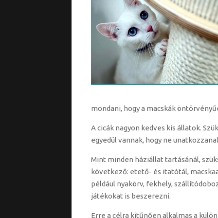
mondani, hogy a macskák öntörvényűek
A cicák nagyon kedves kis állatok. Szük
egyedül vannak, hogy ne unatkozzanak
Mint minden háziállat tartásánál, szü
következő: etető- és itatótál, macskaa
például nyakörv, fekhely, szállítódoboz
játékokat is beszerezni.
Erre a célra kitűnően alkalmas a kül