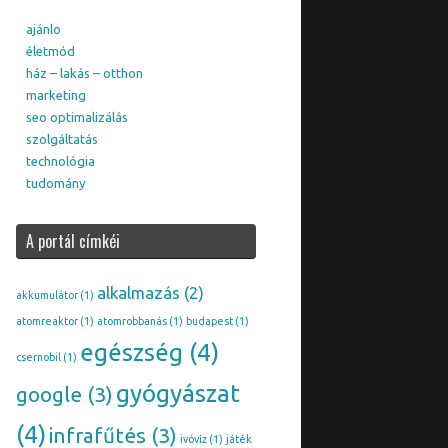
ajánlo
életmód
ház – lakás – otthon
marketing
seo optimalizálás
szolgáltatás
technológia
tudomány
A portál címkéi
alkalmazás
(2)
akkumulátor
(1)
atomreaktor
(1)
atomrobbanás
(1)
budapest
(1)
egészség
(4)
csernobil
(1)
gyógyászat
google
(3)
(4)
infrafűtés
(3)
ivóvíz
(1)
játék