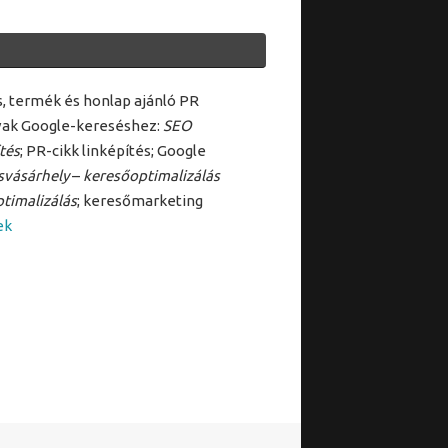
ás, termék és honlap ajánló PR
vak Google-kereséshez:
SEO
tés
; PR-cikk linképítés; Google
svásárhely
–
keresőoptimalizálás
timalizálás
; keresőmarketing
ek