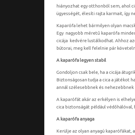
hiányozhat egy otthonból sem, ahol ci
ügyességét, élesíti rajta karmait, így 
Kaparófa lehet bármilyen olyan macska
Egy nagyobb méretű kaparófa mindeme
cicája kedvére lustálkodhat. Ahhoz a
bútorai, meg kell felelnie pár követe
A kaparófa legyen stabil
Gondoljon csak bele, ha a cicája átugri
Biztonságosan tudja a cica a játékot 
annál szélesebbnek és nehezebbnek kell
A kaparófát akár az erkélyen is elhel
cica biztonságát például védőhálóval, 
A kaparófa anyaga
Kerülje az olyan anyagú kaparófákat, a