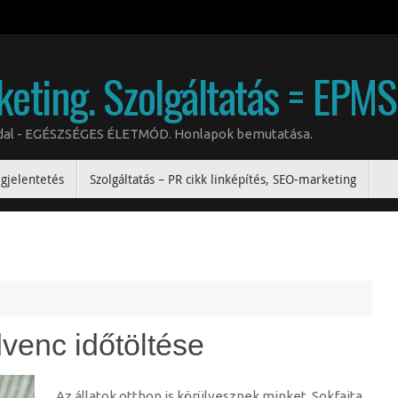
keting. Szolgáltatás = EPM
oldal - EGÉSZSÉGES ÉLETMÓD. Honlapok bemutatása.
gjelentetés
Szolgáltatás – PR cikk linképítés, SEO-marketing
dvenc időtöltése
Az állatok otthon is körülvesznek minket. Sokfajta