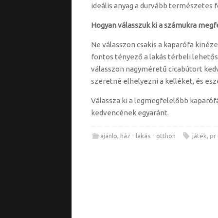
ideális anyag a durvább természetes f
Hogyan válasszuk ki a számukra megfe
Ne válasszon csakis a kaparófa kinézet
fontos tényező a lakás térbeli lehető
válasszon nagyméretű cicabútort kedve
szeretné elhelyezni a kelléket, és esz
Válassza ki a legmegfelelőbb kaparófá
kedvencének egyaránt.
ajánlo
,
ház - lakás - otthon
játék
,
pr