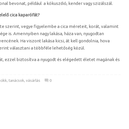
onal bevonat, például a kókuszdió, kender vagy szizálszál.
lelő cica kaparófát?
e szerint, vegye figyelembe a cica méreteit, korát, valamint
sége is. Amennyiben nagy lakása, háza van, nyugodtan
ncének. Ha viszont lakása kicsi, át kell gondolnia, hova
erint választani a többféle lehetőség közül.
t, ezzel biztosítva a nyugodt és elégedett életet magának és
-cikk
,
tanácsok
,
vásárlás
0