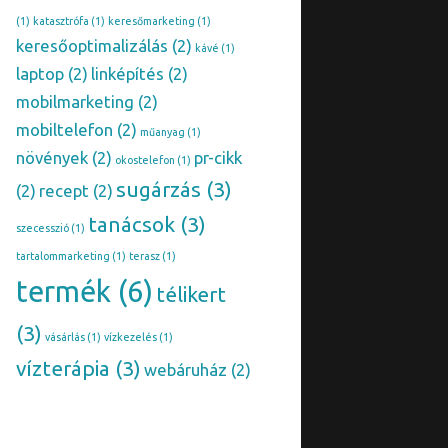
(1)
katasztrófa
(1)
keresőmarketing
(1)
keresőoptimalizálás
(2)
kávé
(1)
laptop
(2)
linképítés
(2)
mobilmarketing
(2)
mobiltelefon
(2)
műanyag
(1)
növények
(2)
pr-cikk
okostelefon
(1)
sugárzás
(3)
(2)
recept
(2)
tanácsok
(3)
szecesszió
(1)
tartalommarketing
(1)
terasz
(1)
termék
(6)
télikert
(3)
vásárlás
(1)
vízkezelés
(1)
vízterápia
(3)
webáruház
(2)