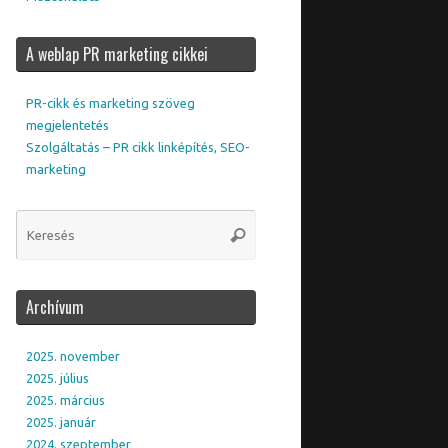
A weblap PR marketing cikkei
PR-cikk és marketing szöveg
megjelentetés
Szolgáltatás – PR cikk linképítés, SEO-
marketing
Archívum
2025. november
2025. július
2025. március
2025. január
2024. szeptember