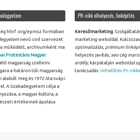
badegyetem
PR-cikk elhelyezés, linképítés
még hhrf .org/epmsz formában
Keresőmarketing
. Szolgáltat
adegyetem
nevű civil szervezet
marketing weboldal. Kulcssza
pja működött, archívumként ma
optimalizálás
,
prémium linképí
ai Protestáns Magyar
helyezés javítás;
seo cég maro
 élő magyarság szellemi
erdély
, kárpátalján
weboldal op
gara a határon túli magyarság
tanácsadás.
Infrafűtés Pr-cikk
alakult meg és 1972 óta svájci
el. A Szabadegyetem célja a
ozása, a magyar kultúra, a
észeti értékeinek ápolása