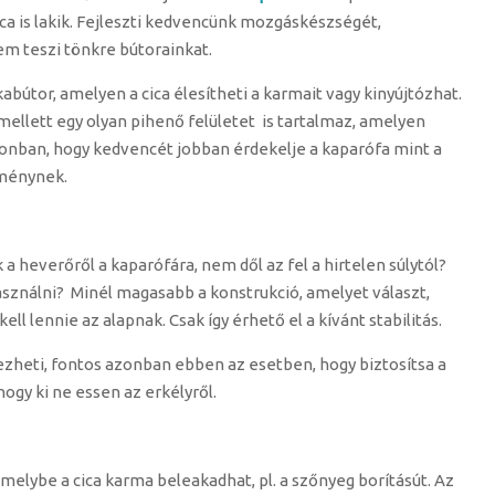
ca is lakik. Fejleszti kedvencünk mozgáskészségét,
nem teszi tönkre bútorainkat.
bútor, amelyen a cica élesítheti a karmait vagy kinyújtózhat.
llett egy olyan pihenő felületet is tartalmaz, amelyen
zonban, hogy kedvencét jobban érdekelje a kaparófa mint a
lménynek.
k a heverőről a kaparófára, nem dől az fel a hirtelen súlytól?
használni? Minél magasabb a konstrukció, amelyet választ,
 lennie az alapnak. Csak így érhető el a kívánt stabilitás.
yezheti, fontos azonban ebben az esetben, hogy biztosítsa a
hogy ki ne essen az erkélyről.
melybe a cica karma beleakadhat, pl. a szőnyeg borításút. Az