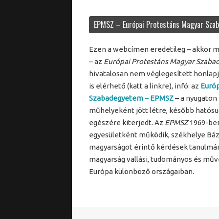
EPMSZ – Európai Protestáns Magyar Sza
Ezen a webcímen eredetileg – akkor 
– az
Európai Protestáns Magyar Szab
hivatalosan nem véglegesített honla
is elérhető (katt a linkre), infó: az
Európ
Szabadegyetem
–
EPMSZ
– a nyugaton
műhelyeként jött létre, később hatósu
egészére kiterjedt. Az
EPMSZ
1969-ben 
egyesületként működik, székhelye Báz
magyarságot érintő kérdések tanulmány
magyarság vallási, tudományos és műv
Európa különböző országaiban.