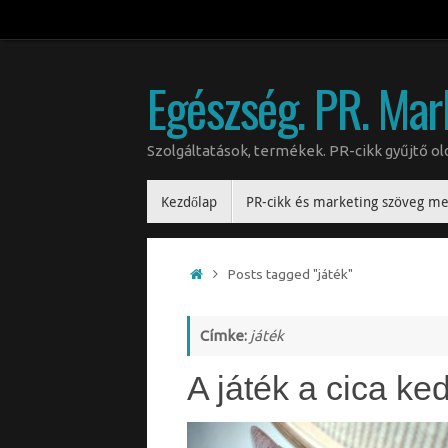
Egészség. PR. Mar
Szolgáltatások, termékek. PR-cikk gyűjtő 
Kezdőlap
PR-cikk és marketing szöveg me
Posts tagged "játék"
Címke:
játék
A játék a cica ke