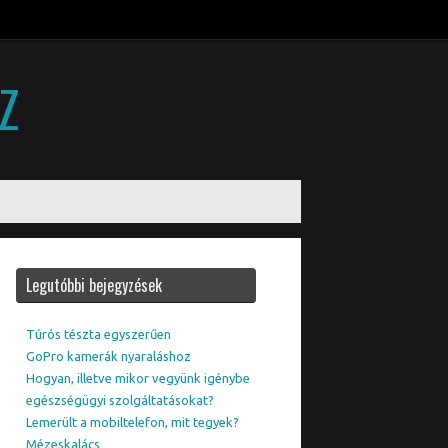
SZ
Legutóbbi bejegyzések
Túrós tészta egyszerűen
GoPro kamerák nyaraláshoz
Hogyan, illetve mikor vegyünk igénybe
egészségügyi szolgáltatásokat?
Lemerült a mobiltelefon, mit tegyek?
Mézeskalács