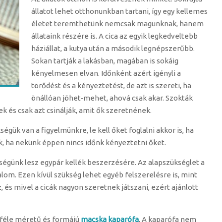
állatot lehet otthonunkban tartani, így egy kellemes
életet teremthetünk nemcsak magunknak, hanem
állataink részére is. A cica az egyik legkedveltebb
háziállat, a kutya után a második legnépszerűbb.
Sokan tartják a lakásban, magában is sokáig
kényelmesen elvan. Időnként azért igényli a
törődést és a kényeztetést, de azt is szereti, ha
önállóan jöhet-mehet, ahová csak akar. Szokták
 és csak azt csinálják, amit ők szeretnének.
ségük van a figyelmünkre, le kell őket foglalni akkor is, ha
, ha nekünk éppen nincs időnk kényeztetni őket.
kségünk lesz egypár kellék beszerzésére. Az alapszükséglet a
lom. Ezen kívül szükség lehet egyéb felszerelésre is, mint
, és mivel a cicák nagyon szeretnek játszani, ezért ajánlott
önféle méretű és formájú
macska kaparófa
. A kaparófa nem